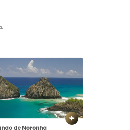
a.
ando de Noronha