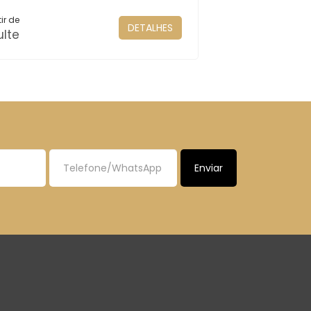
ir de
DETALHES
lte