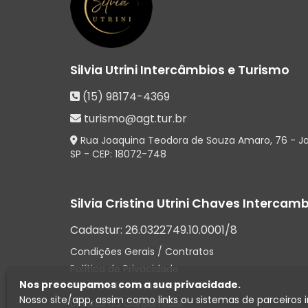
Silvia Utrini Intercâmbios e Turismo
(15) 98174-4369
turismo@agt.tur.br
Rua Joaquina Teodora de Souza Amaro, 76 - Ja
SP
- CEP:
18072-748
Silvia Cristina Utrini Chaves Intercam
Cadastur:
26.0322749.10.0001/8
Condições Gerais / Contratos
Política de Privacidade
Nos preocupamos com a sua privacidade.
Meus Dados Pessoais
Nosso site/app, assim como links ou sistemas de parceiros 
Direitos do Consumidor