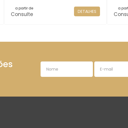
a partir de
a part
DETALHES
Consulte
Consu
ões