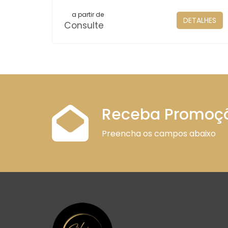
a partir de
DETALHES
Consulte
Receba Promoç
Preencha os campos abaixo