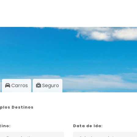
Carros
Seguro
iplos Destinos
tino:
Data de Ida: