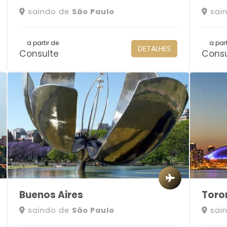
saindo de
São Paulo
sai
a partir de
a part
DETALHES
Consulte
Consu
Buenos Aires
Toro
saindo de
São Paulo
sai