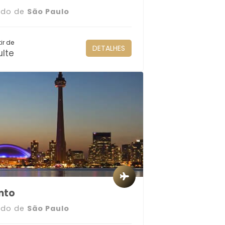
ndo de
São Paulo
ir de
DETALHES
lte
nto
ndo de
São Paulo